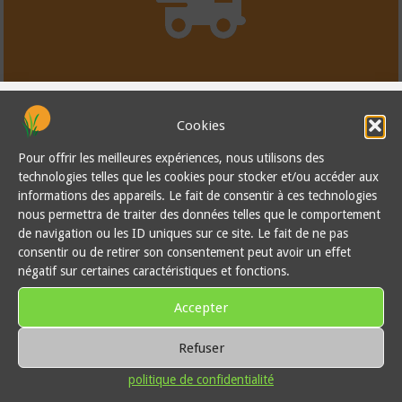
Transport de marchandise et sous-
Cookies
traitance
Pour offrir les meilleures expériences, nous utilisons des
technologies telles que les cookies pour stocker et/ou accéder aux
Terre et jardins 974 propose aux entreprises et aux collectivités
informations des appareils. Le fait de consentir à ces technologies
un relais entre leurs entrepôts magasins, établissements, ou
nous permettra de traiter des données telles que le comportement
clientèle en cas de besoin express de fret de proximité.
de navigation ou les ID uniques sur ce site. Le fait de ne pas
Contactez nous directement pour connaitre nos disponibilités
consentir ou de retirer son consentement peut avoir un effet
et capacités de transport
négatif sur certaines caractéristiques et fonctions.
Accepter
contact
Vente de matières premières en vrac
Refuser
Terre et jardins 974 propose à la vente en vrac une série de
politique de confidentialité
produits destinés à l’aménagement paysager comme de la
terre